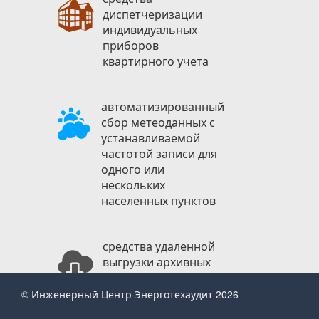
диспетчеризации
индивидуальных
приборов
квартирного учета
автоматизированный
сбор метеоданных с
устанавливаемой
частотой записи для
одного или
нескольких
населенных пунктов
средства удаленной
выгрузки архивных
данных из системы
(Web API) для
© Инженерный Центр Энерготехаудит 2026
решения задач